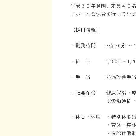
平成３０年開園、定員４０
トホームな保育を行ってい
【採用情報】
・勤務時間 8時 30分 〜
・給 与 1,180円～1,2
・手 当 処遇改善手当、通
・社会保険 健康保険・厚
※労働時間・雇用契
・休日・休暇 ・特別休暇(慶
・育休・産休（取
・有給休暇制度（入職