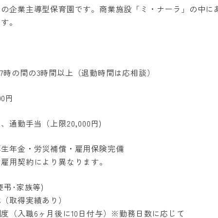
名の企業主導型保育園です。商業施設「ミ・ナーラ」の中に
ます。
 17時の間の3時間以上（退勤時間は応相談）
00円
勤手当（上限20,000円)
生年金・労災補償・雇用保険完備
約により異なります。
弔･家族等)
得実績あり）
6ヶ月後に10日付与）※勤務日数に応じて